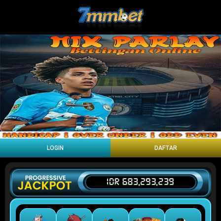
LOGIN
DAFTAR