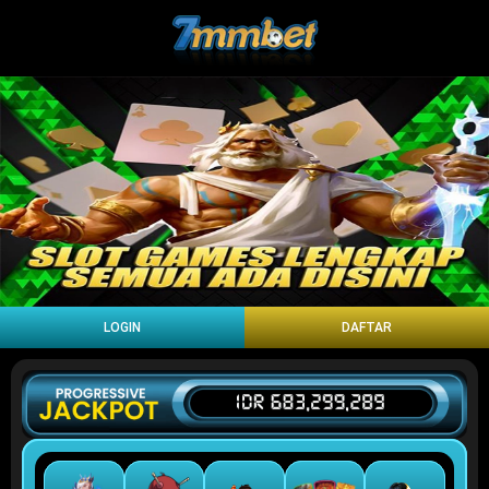
LOGIN
DAFTAR