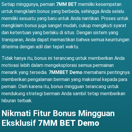
Setiap minggunya, pemain
7MM BET
memiliki kesempatan
untuk mengklaim bonus yang berbeda, sehingga Anda selalu
memiliki sesuatu yang baru untuk Anda nantikan. Proses untuk
mengklaim bonus juga sangat mudah, cukup mengikuti syarat
dan ketentuan yang berlaku di situs. Dengan sistem yang
transparan, Anda dapat memastikan bahwa semua keuntungan
diterima dengan adil dan tepat waktu.
Tidak hanya itu, bonus ini terancang untuk memberikan Anda
motivasi lebih dalam mengeksplorasi semua permainan
menarik yang tersedia.
7MMBET Demo
memahami pentingnya
memberikan pengalaman bermain yang maksimal kepada para
pemain. Oleh karena itu, bonus mingguan terancang untuk
mendukung strategi bermain Anda sambil tetap memberikan
hiburan terbaik.
Nikmati Fitur Bonus Mingguan
Eksklusif
7MM BET Demo