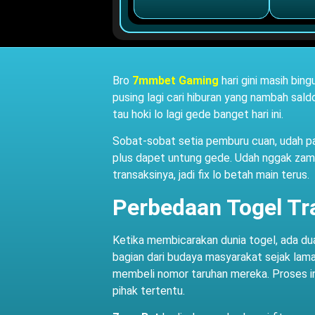
Bro
7mmbet Gaming
hari gini masih bin
pusing lagi cari hiburan yang nambah sald
tau hoki lo lagi gede banget hari ini.
Sobat-sobat setia pemburu cuan, udah 
plus dapet untung gede. Udah nggak zama
transaksinya, jadi fix lo betah main terus.
Perbedaan Togel Tr
Ketika membicarakan dunia togel, ada dua 
bagian dari budaya masyarakat sejak lam
membeli nomor taruhan mereka. Proses ini
pihak tertentu.