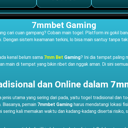
7mmbet Gaming
gung cari cuan gampang? Cobain main togel. Platform ini gokil ban
o. Dengan sistem keamanan terkini, lo bisa main santuy tanpa taku
pada kenal belum sama
7mm Bet
Gaming
? Ini dia tempat paling
n main di tempat yang bikin ribet dan nggak aman. Di sini semu
adisional dan Online dalam
7mm
jenis utama yang sering dari pada, yaitu togel tradisional dan tog
a. Biasanya, pemain
7mmbet Gaming
harus mendatangi lokasi fis
 sering kali memakan waktu dan kadang-kadang disertai risiko, 