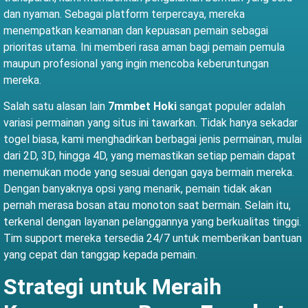
dan nyaman. Sebagai platform terpercaya, mereka
menempatkan keamanan dan kepuasan pemain sebagai
prioritas utama. Ini memberi rasa aman bagi pemain pemula
maupun profesional yang ingin mencoba keberuntungan
mereka.
Salah satu alasan lain
7mmbet Hoki
sangat populer adalah
variasi permainan yang situs ini tawarkan. Tidak hanya sekadar
togel biasa, kami menghadirkan berbagai jenis permainan, mulai
dari 2D, 3D, hingga 4D, yang memastikan setiap pemain dapat
menemukan mode yang sesuai dengan gaya bermain mereka.
Dengan banyaknya opsi yang menarik, pemain tidak akan
pernah merasa bosan atau monoton saat bermain.
Selain itu,
terkenal dengan layanan pelanggannya yang berkualitas tinggi.
Tim support mereka tersedia 24/7 untuk memberikan bantuan
yang cepat dan tanggap kepada pemain.
Strategi untuk Meraih