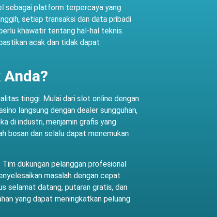
l sebagai platform terpercaya yang
ih, setiap transaksi dan data pribadi
lu khawatir tentang hal-hal teknis.
ipastikan acak dan tidak dapat
k Anda?
tas tinggi. Mulai dari slot online dengan
kasino langsung dengan dealer sungguhan,
 di industri, menjamin grafis yang
rnah bosan dan selalu dapat menemukan
. Tim dukungan pelanggan profesional
enyelesaikan masalah dengan cepat.
s selamat datang, putaran gratis, dan
ahan yang dapat meningkatkan peluang