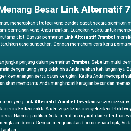
k Menang Besar
Link Alternatif
n, menerapkan strategi yang cerdas dapat secara signifikan 
i permainan yang Anda mainkan. Luangkan waktu untuk mempela
 terutama slot. Banyak permainan
Link Alternatif 7mmbet
memili
rtaruhkan uang sungguhan. Dengan memahami cara kerja permai
an jangka panjang dalam permainan
7mmbet
. Sebelum mulai ber
main dengan uang yang tidak bisa Anda relakan kehilangannya. B
rget kemenangan serta batas kerugian. Ketika Anda mencapai sala
ngan akan membantu Anda menghindari kerugian besar dan memas
romosi yang
Link Alternatif 7mmbet
tawarkan secara maksimal.
tuk meningkatkan saldo Anda tanpa harus mengeluarkan lebih bany
ersedia. Namun, pastikan Anda membaca syarat dan ketentuan ya
m mengklaim bonus. Dengan menggunakan bonus secara bijak, An
taruhan.