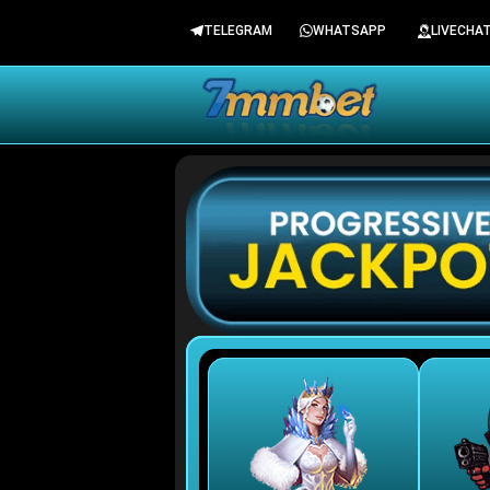
TELEGRAM
WHATSAPP
LIVECHA