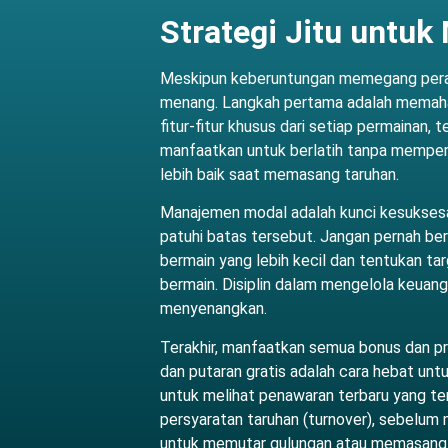
Strategi Jitu untu
Meskipun keberuntungan memegang perana
menang. Langkah pertama adalah memaham
fitur-fitur khusus dari setiap permainan,
manfaatkan untuk berlatih tanpa mempe
lebih baik saat memasang taruhan.
Manajemen modal adalah kunci kesukses
patuhi batas tersebut. Jangan pernah ber
bermain yang lebih kecil dan tentukan ta
bermain. Disiplin dalam mengelola keua
menyenangkan.
Terakhir, manfaatkan semua bonus dan p
dan putaran gratis adalah cara hebat un
untuk melihat penawaran terbaru yang t
persyaratan taruhan (turnover), sebelu
untuk memutar gulungan atau memasang 